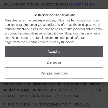
Según el informe de Houzz sobre las
tendencias en
baños
, los motivos son varios: hay quienes buscan un
Gestionar consentimiento
baño que se adapte a su estilo
, otros (sobre todo los
Para ofrecer las mejores experiencias, utilizamos tecnologías como las
mayores de 55 años), quieren que
el baño sea un
cookies para almacenar y/o acceder a la información del dispositivo. El
espacio accesible
.
consentimiento de estas tecnologías nos permitirá procesar datos como
el comportamiento de navegación o las identificaciones únicas en este
La inmensa mayoría
, un 94%,
quiere cambiar de paso el
sitio. No consentir o retirar el consentimiento, puede afectar
diseño
de su cuarto de baño durante la reforma.
negativamente a ciertas características y funciones.
Aceptar
Además del diseño, priorizamos que esta estancia sea
fácil de limpiar y desinfectar
(57% de los encuestados),
Denegar
tenga una
iluminación suficiente
(43%) y
que tenga sitio
para que puedan usarlo al menos dos personas a la vez
Ver preferencias
(40%).
Por otro lado,
el gasto medio de la reforma de baños
ronda los 3.930 euros
según el informe. Claro está, esto
varía en función de la superficie a reformar.
ELEGIR BIEN LA REFORMA DE TU BAÑO