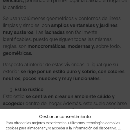
sencillez,
poniendo en primer lugar la calidad en lugar de
la cantidad.
Se usan volúmenes geométricos y contornos de líneas
limpias y simples, con
amplios ventanales y jardines
muy austeros.
Las
fachadas
son fácilmente
identificables, puesto que siguen todas las mismas
reglas, son
monocromáticas, modernas y,
sobre todo,
geométricas.
Respecto al interior de estas viviendas, al igual que su
exterior,
se rige por un estilo puro y sobrio, con colores
neutros, pocos muebles y muy funcionales.
Estilo rústico
Este estilo
se centra en crear un ambiente cálido y
acogedor
dentro del hogar. Además, este suele asociarse
con entornos naturales y en su diseño es fundamental la
Gestionar consentimiento
integración en el entorno y el uso de materiales acordes a
Para ofrecer las mejores experiencias, utilizamos tecnologías como las
él.
cookies para almacenar y/o acceder a la información del dispositivo. El