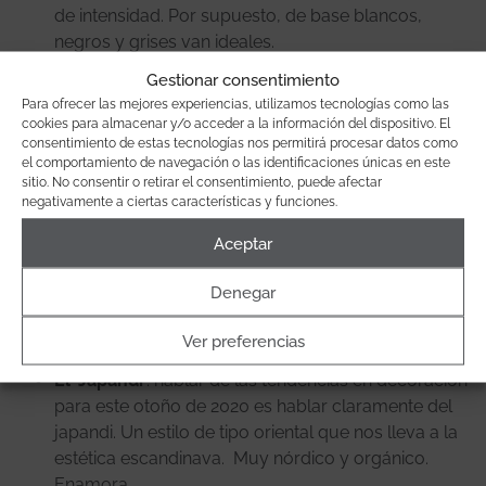
de intensidad. Por supuesto, de base blancos,
negros y grises van ideales.
Metal y el vidrio
: estos dos materiales han venido
Gestionar consentimiento
para quedarse y formarán parte de muchas
Para ofrecer las mejores experiencias, utilizamos tecnologías como las
reformas en los próximos años. Materiales de
cookies para almacenar y/o acceder a la información del dispositivo. El
consentimiento de estas tecnologías nos permitirá procesar datos como
calidad y de lujo, para hacer tu hogar más industrial
el comportamiento de navegación o las identificaciones únicas en este
y con un toque más moderno.
sitio. No consentir o retirar el consentimiento, puede afectar
Mucha naturalidad
: se lleva también lo natural, con
negativamente a ciertas características y funciones.
fibras naturales en cestas de mimbre y mucho yute,
Aceptar
también en alfombras. Una forma de combinar
elementos más premium con otros más low cost.
Denegar
Mezcla de texturas
: otra de las tendencias que
viene pisando fuerte es el hecho de mezclar
Ver preferencias
texturas y también estilos.
El ‘Japandi
‘: hablar de las tendencias en decoración
para este otoño de 2020 es hablar claramente del
japandi. Un estilo de tipo oriental que nos lleva a la
estética escandinava. Muy nórdico y orgánico.
Enamora.