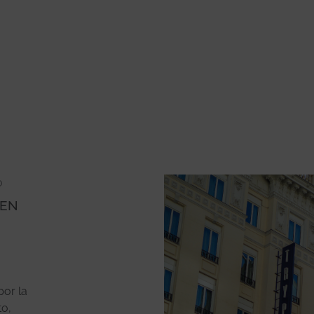
o
UEN
por la
to,