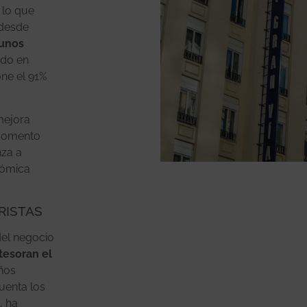
 lo que
-desde
 unos
ado en
one el 91%
mejora
 momento
nza a
nómica
RISTAS
del negocio
tesoran el
eños
cuenta los
, ha