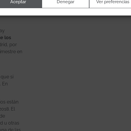
Aceptar
Denegar
Ver preferencias
hay
de los
rid, por
rimestre en
que si
. En
ios están
018. El
 de
d u otras
una de las