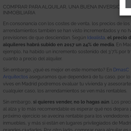
COMPRAR PARA ALQUILAR, UNA BUENA INVERSIÓN
INMOBILIARIA
En consonancia con los costes de venta, los precios de los
arrendamientos también se han visto incrementados y no 
previsiones de que desciendan. Según
Idealista
,
el precio 
alquileres habrá subido en 2017 un 24% de media
. En Mad
ejemplo, ha habido un incremento sostenido del 3’7% por t
cuanto a precio del alquiler.
Sin embargo, ¿qué es mejor en este momento? En
DmasC
Arquitectos
aseguramos que dependerá de tu caso, por lo 
vives en Madrid podremos evaluar tu vivienda y asesorarte
cualquier caso, los arrendamientos se ven más rentables.
Sin embargo,
si quieres vender, no lo hagas aún
. Los prec
al alza y lo más recomendable es esperar qué nos depara 2
próximo ejercicio se avecina rentable para los vendedores
inmuebles, y más si están en lugares privilegiados de Madri
grandes ciudades. Por otro lado, comprar para alquilar es 