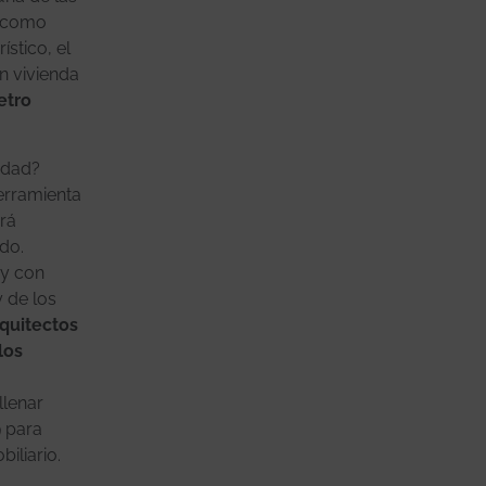
a como
stico, el
n vivienda
etro
idad?
erramienta
rá
do.
 y con
 de los
quitectos
los
llenar
9 para
iliario.