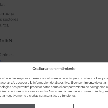
al.
 un auge
os sectores
euros,
MBIÉN
Tanto es
00
un 10% las
Gestionar consentimiento
icativo en
a ofrecer las mejores experiencias, utilizamos tecnologías como las cookies par
acenar y/o acceder a la información del dispositivo. El consentimiento de estas
e
nologías nos permitirá procesar datos como el comportamiento de navegación o
 identificaciones únicas en este sitio. No consentir o retirar el consentimiento, pu
cualquier
ctar negativamente a ciertas características y funciones.
n el cuarto
018.