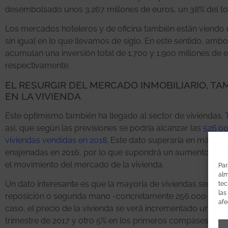
desembolsado unos 3.267 millones de euros, un 38% del tot
Los mercados hoteleros y de oficina también están viendo
sin igual en lo que llevamos de siglo. En este sentido, amb
acumulan una inversión total de 1.700 y 1.900 millones de 
respectivamente.
EL RESURGIR DEL MERCADO INMOBILIARIO, TA
EN LA VIVIENDA
Este optimismo también ha llegado al sector de viviendas. 
así, que según las previsiones se podría alcanzar las
526.0
viviendas vendidas en 2018
. Este dato superaría en más de 
enajenadas en 2016, por lo que supondrá un aumento signif
el movimiento del mercado de la vivienda.
Par
alm
Un dato interesante es que la mayoría de viviendas serán d
tec
las
reposición o segunda mano -concretamente 256.000-. En 
afe
caso, el precio de la vivienda se verá incrementado un 5% e
trimestre de 2017 y otro 5% en los primeros compases de 2