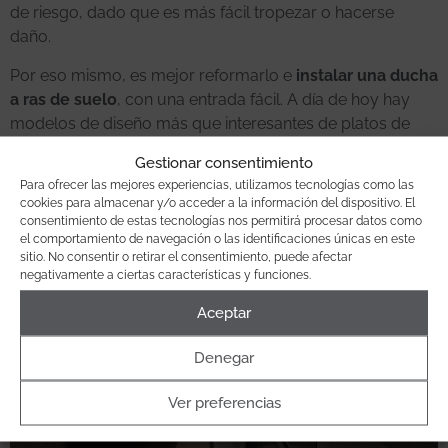
de riesgo, dado que es más fácil tropezar o hacerse
daño.
Por eso mismo, es mejor reformarlo e
instalar una ducha
a ras de suelo
, con una entrada fácil. A día de hoy hay
modelos de diseño más que interesantes de platos de
ducha aptos para personas mayores con movilidad
Gestionar consentimiento
reducida.
Para ofrecer las mejores experiencias, utilizamos tecnologías como las
cookies para almacenar y/o acceder a la información del dispositivo. El
consentimiento de estas tecnologías nos permitirá procesar datos como
el comportamiento de navegación o las identificaciones únicas en este
sitio. No consentir o retirar el consentimiento, puede afectar
negativamente a ciertas características y funciones.
Aceptar
Denegar
Ver preferencias