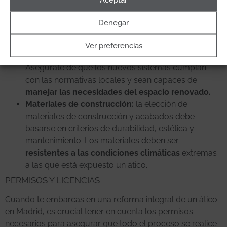
incluyen:
Denegar
Sistemas eléctricos y de fontanería:
la
actualización de los sistemas eléctricos y de
Ver preferencias
fontanería es crucial en una reforma integral.
Asegúrate de que los nuevos sistemas cumplan
con las normativas locales y sean capaces de
manejar las necesidades del espacio renovado.
Materiales de construcción:
la elección de
materiales de construcción y acabados debe
basarse en criterios de durabilidad, estética y
mantenimiento. Los materiales deben ser
resistentes a las condiciones climáticas
extremas
a las que está expuesto un ático.
PERMISOS Y LICENCIAS
Cuando te embarcas en una reforma integral de un ático
en Madrid, es crucial tener en cuenta los permisos
necesarios para asegurar que todo el proceso se realice