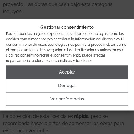
proyecto. Las obras que caen bajo esta categoría
incluyen:
Instalación de nuevas ventanas o balcones.
es
Gestionar consentimiento
fundamental asegurarse de que cumplan con las
Para ofrecer las mejores experiencias, utilizamos tecnologías como las
normativas de aislamiento y estética del edificio.
cookies para almacenar y/o acceder a la información del dispositivo. El
Remodelaciones interiores:
como levantar suelos,
consentimiento de estas tecnologías nos permitirá procesar datos como
el comportamiento de navegación o las identificaciones únicas en este
dividir habitaciones mediante tabiques no
sitio. No consentir o retirar el consentimiento, puede afectar
estructurales, o redistribuir espacios.
negativamente a ciertas características y funciones.
Sustitución de instalaciones:
esto incluye la
Aceptar
renovación total de la cocina o baño, así como la
instalación de sistemas de calefacción o aire
Denegar
acondicionado.
Reformas en la fontanería:
cambio o ampliación de
Ver preferencias
tuberías, desagües, y grifería, siempre que no
afecten estructuras esenciales.
La obtención de esta licencia es
rápida
, pero se
recomienda hacerlo antes de comenzar las obras para
evitar inconvenientes.