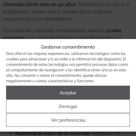
viviendas tiene más de 40 años
. Si echamos un ojo a su
antigüedad, vemos que la friolera de 10 millones,
requieren de una rehabilitación.
Para esta tan esperada rehabilitación, existen a
yudas
europeas
que están destinadas específicamente a la
rehabilitación de viviendas
. De hecho, tal y como recoge
Gestionar consentimiento
el Plan de Recuperación, Transformación y Resiliencia, se
Para ofrecer las mejores experiencias, utilizamos tecnologías como las
van a destinar en torno a 5.500 millones de euros en
cookies para almacenar y/o acceder a la información del dispositivo. El
consentimiento de estas tecnologías nos permitirá procesar datos como
mejorar edificios los próximos años.
el comportamiento de navegación o las identificaciones únicas en este
sitio. No consentir o retirar el consentimiento, puede afectar
Gracias a estas ayudas en forma de subvenciones se
negativamente a ciertas características y funciones.
prevé que puedan cubrir entre
el 35% y el 100% del
Aceptar
coste total de las obras
.
¿QUÉ VENTAJAS NOS APORTA REHABILITAR UNA
Denegar
VIVIENDA O EDIFICIO?
Ver preferencias
Principalmente:
Aumenta el valor de la vivienda
: rehabilitar un