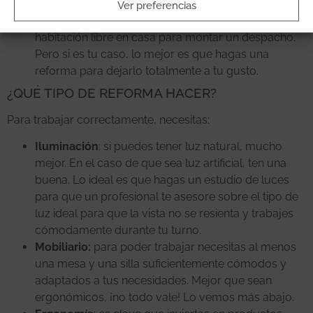
mejor de las opciones. Sin embargo, no todas las
Ver preferencias
personas tienen la suerte de contar con una
habitación libre en casa para montar un despacho.
Pero si es tu caso, lo mejor es que hagas una
reforma para dejarlo totalmente a tu gusto.
¿QUÉ TIPO DE REFORMA HACER?
Para trabajar correctamente, necesitas:
Iluminación
: si puedes tener luz natural, mucho
mejor. En el caso de que sea luz artificial, ten una
buena. Lo ideal es que hagas un estudio de luces
para que un profesional te asesore sobre el tipo de
luz ideal para que la vista no se resienta y trabajes
cómodamente durante tu turno.
Mobiliario:
para poder trabajar necesitas al menos
una mesa y una silla suficientemente cómodos y
adaptados a tus necesidades. Mejor que sean
ergonómicos, ¡no todo vale! Lo vemos más abajo.