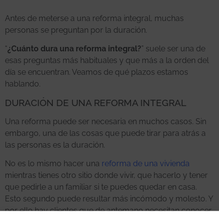
Antes de meterse a una reforma integral, muchas
personas se preguntan por la duración.
“
¿Cuánto dura una reforma integral?
” suele ser una de
esas preguntas más habituales y que más a la orden del
día se encuentran. Veamos de qué plazos estamos
hablando.
DURACIÓN DE UNA REFORMA INTEGRAL
Una reforma puede ser necesaria en muchos casos. Sin
embargo, una de las cosas que puede tirar para atrás a
las personas es la duración.
No es lo mismo hacer una
reforma de una vivienda
mientras tienes otro sitio donde vivir, que hacerlo y tener
que pedirle a un familiar si te puedes quedar en casa.
Esto segundo puede resultar más incómodo y molesto. Y
por ello hay clientes que de antemano necesitan conocer