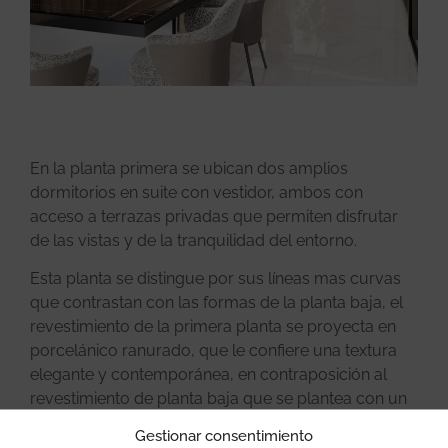
En la planta primera se ubican dos amplios
dormitorios en suite con vestidor, ambos con
acceso a terrazas privadas que permiten disfrutar
de las vistas y de la tranquilidad del entorno.
Esta planta se distingue por sus líneas mas curvas
que contrastan con las formas de la planta baja, el
revestimiento de la primera planta se proyecta en
porcelánico ranurado, que le confiere una textura
elegante y contemporánea, en contraposición al
revestimiento de planta baja que se plantea con un
porcelanico de gran formato mas liso y de todos
Gestionar consentimiento
neutros