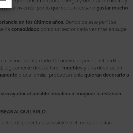
temas que consuman poca energía y decoración neutra y
suya” la vivienda, por lo que no es necesario
gastar mucho
rtancia en los últimos años.
Dentro de este perfil se
 se ha
consolidado
como un sector cada vez más en auge.
a la hora de alquilarlo. De nuevo, depende del perfil de
l,
lógicamente deberá tener
muebles
y una decoración
rmanente
o una familia, probablemente
quieran decorarlo a
ra ayudar al posible inquilino a imaginar la estancia
DESEAS ALQUILARLO
 antes de poner tu piso visible en el mercado están: