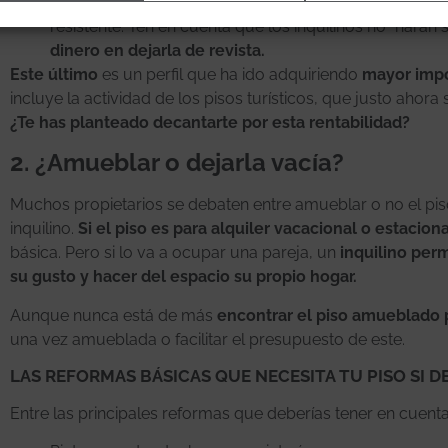
conviene
invertir más en soluciones funcionales.
Sis
resistente. Ten en cuenta que los inquilinos no “harán 
dinero en dejarla de revista.
Este último
es un perfil que ha ido adquiriendo
mayor impo
incluye la actividad de los pisos turísticos, que justo ahora
¿Te has planteado decantarte por esta rentabilidad?
2. ¿Amueblar o dejarla vacía?
Muchos propietarios se debaten entre amueblar o no el piso 
inquilino.
Si el piso es para alquiler vacacional o estaciona
básica. Pero si lo va a ocupar una pareja, un
inquilino pe
su gusto y hacer del espacio su propio hogar.
Aunque nunca está de más
encontrar el piso amueblado pa
una vez amueblada o facilitar el presupuesto de este.
LAS REFORMAS BÁSICAS QUE NECESITA TU PISO SI 
Entre las principales reformas que deberías tener en cuenta