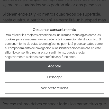
25 metros cuadrados solo podrán alojar dos personas.
Si tienen entre 25 y 40 metros cuadrados de superficie,
hasta cuatro. A partir de ahí, se permitirá un huésped más
por cada 15 metros cuadrados que tenga la casa.
Gestionar consentimiento
Para finalizar, la última medida importante que se tomará
Para ofrecer las mejores experiencias, utilizamos tecnologías como las
cookies para almacenar y/o acceder a la información del dispositivo. El
será la de
exigir el Certificado de Idoneidad para las
consentimiento de estas tecnologías nos permitirá procesar datos como
viviendas de Uso Turístico
. Este documento será el que
el comportamiento de navegación o las identificaciones únicas en este
apruebe que la vivienda es apta para su uso turístico.
sitio. No consentir o retirar el consentimiento, puede afectar
negativamente a ciertas características y funciones.
CÓMO CONSEGUIR EL CIVUT
Aceptar
El CIVUT será obligatorio para todas las viviendas de uso
Denegar
turístico en Madrid. Y lo será antes de lo que crees, ya
que, si todo sale como quiere el Gobierno regional,
el
Ver preferencias
decreto podría aprobarse para el primer semestre de
2018
.
Por eso mismo debes conocer todos los parámetros que