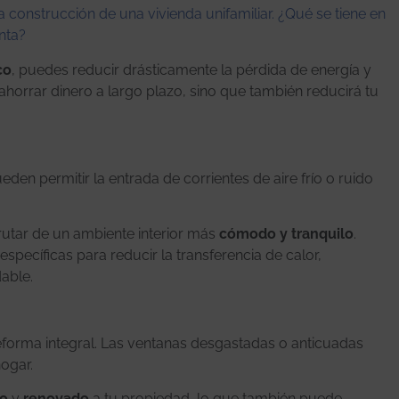
a construcción de una vivienda unifamiliar. ¿Qué se tiene en
nta?
co
, puedes reducir drásticamente la pérdida de energía y
 ahorrar dinero a largo plazo, sino que también reducirá tu
eden permitir la entrada de corrientes de aire frío o ruido
rutar de un ambiente interior más
cómodo y tranquilo
.
pecíficas para reducir la transferencia de calor,
able.
reforma integral. Las ventanas desgastadas o anticuadas
hogar.
co
y
renovado
a tu propiedad, lo que también puede