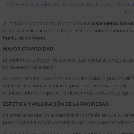
Te interesa:
Aislamiento térmico y eficiencia energética en l
cue
Al instalar nuevas ventajas con un buen
aislamiento térmi
mejorar la eficiencia de tu hogar. Esto no solo te ayudará a
huella de carbono
.
MAYOR COMODIDAD
El confort en tu hogar es esencial. Las ventanas antiguas pu
no deseado del exterior.
Al reemplazarlas con ventanas de alta calidad, puedes disf
Además, las nuevas ventanas pueden tener características es
manteniendo la temperatura interior más constante y agrad
ESTÉTICA Y VALORACIÓN DE LA PROPIEDAD
La estética es una consideración importante en cualquier 
pueden afectar negativamente la apariencia general de tu 
Al instalar nuevas ventanas, puedes darle un aspecto
fres