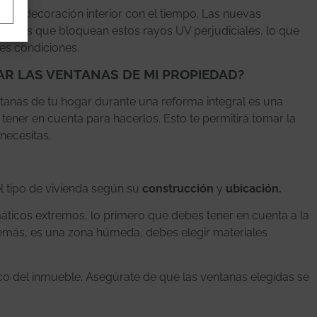
es y decoración interior con el tiempo. Las nuevas
ciales que bloquean estos rayos UV perjudiciales, lo que
es condiciones.
AR LAS VENTANAS DE MI PROPIEDAD?
tanas de tu hogar durante una reforma integral es una
ener en cuenta para hacerlos. Esto te permitirá tomar la
 necesitas.
el tipo de vivienda según su
construcción
y
ubicación.
áticos extremos, lo primero que debes tener en cuenta a la
además, es una zona húmeda, debes elegir materiales
ico del inmueble. Asegúrate de que las ventanas elegidas se