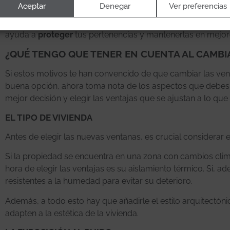
Aceptar
Denegar
Ver preferencias
La luz solar directa y los rayos UV pueden dañar tus muebl
ventanas a menudo incluyen vidrio con revestimientos espe
ayuda a
proteger
tus pertenencias y mantenerlas en mejor
¿QUÉ TENGO QUE TENER EN CUENTA AL CAMBI
Si estos motivos te han convencido de que cambiar las ven
buena opción, ahora toma nota de los aspectos que debes t
mejor decisión y elegir las ventajas que se ajustan a lo que
EL TIPO DE VIVIENDA
Antes de elegir las nuevas ventanas, es crucial considerar 
Si la propiedad se encuentra en una zona con cambios clim
hora de elegir las ventajas es su aislamiento térmico. Si, 
resistentes a la humedad para evitar su deterioro.
Además, a todo esto hay que añadirle el estilo arquitectón
adapten a la estética de la vivienda.