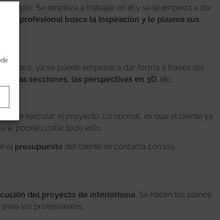
oncepto. Se empieza a trabajar en él y se le empieza a dar
nde
el profesional busca la inspiración y le plasma sus
a
ede
más claro, ya se puede empezar a dar forma a través del
ones, las secciones, las perspectivas en 3D
, etc.
es de ejecutar el proyecto. Lo normal, es que el cliente ya
e le podría costar todo esto.
e al
presupuesto
del cliente se contacta con los
jecución del proyecto de interiorismo
. Se hacen los planos
 para los profesionales.