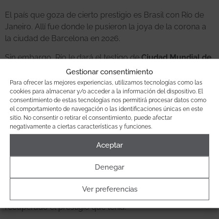
El país que goza de cierto prestigio es Brasil con Río de
Janeiro. Allí fue donde le pusieron la joya de la corona a
la ciudad de Barcelona en 2026.
Sin embargo, Río le dará el testigo de
Ciudad Mundial de
Arquitectura
a
Copenhague
. Y la capital danesa, a su
Gestionar consentimiento
vez, a Barcelona dentro de 5 años.
Para ofrecer las mejores experiencias, utilizamos tecnologías como las
cookies para almacenar y/o acceder a la información del dispositivo. El
Pero, ¿cómo se elige a la ciudad? La ciudad se escoge
consentimiento de estas tecnologías nos permitirá procesar datos como
el comportamiento de navegación o las identificaciones únicas en este
teniendo en cuenta el número de
actividades culturales
sitio. No consentir o retirar el consentimiento, puede afectar
multidisciplinares para realzar la importancia que tiene el
negativamente a ciertas características y funciones.
urbanismo y la arquitectura en nuestro día a día.
Aceptar
BARCELONA, PRIMERA LÍNEA INTERNACIONAL
Denegar
Barcelona siempre ha sido una ciudad de albergar
acontecimientos internacionales. Bajo el lema “
One today,
Ver preferencias
one tomorrow
” ha ganado a la capital china y ha
recuperado el prestigio que tenía.