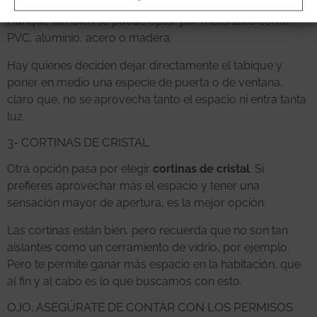
tras tirar el tabique, es utilizar un
cerramiento de vidrio
.
Aunque también se puede optar por materiales como
PVC, aluminio, acero o madera.
Hay quienes deciden dejar directamente el tabique y
poner en medio una especie de puerta o de ventana,
claro que, no se aprovecha tanto el espacio ni entra tanta
luz.
3- CORTINAS DE CRISTAL
Otra opción pasa por elegir
cortinas de cristal
. Si
prefieres aprovechar más el espacio y tener una
sensación mayor de apertura, es la mejor opción.
Las cortinas están bien, pero recuerda que no son tan
aislantes como un cerramiento de vidrio, por ejemplo.
Pero te permite ganar más espacio en la habitación, que
al fin y al cabo es lo que buscamos con esto.
OJO, ASEGÚRATE DE CONTAR CON LOS PERMISOS